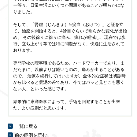
ー等々、日常生活にいくつか問題があることが明らかにな
りました。
そして、「腎虚（じんきょ）≒瘀血（おけつ）」と証を立
て、治療を開始すると、4診目ぐらいで明らかな変化が出始
め、 その後徐々に徐々に痛み、痺れが軽減し、現在では歩
行、立ち上がり等では特に問題がなく、快適に生活されて
おります。
専門学校の理事職であるため、ハードワーカーであり、ま
だたまに、以前よりは軽いものの、痛みが出ることがある
ので、 治療を続行してはいますが、全体的な症状は初診時
から比べると雲泥の差であり、今ではパッと見どこも悪く
ない人、といった感じです。
結果的に東洋医学によって、手術を回避することが出来
た、よい症例だと思います。
一覧に戻る
前の症例を読む