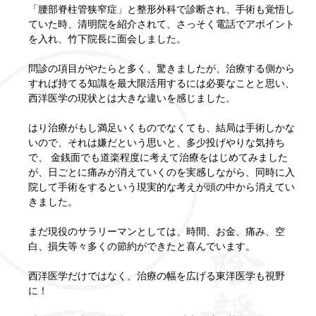
「腰部脊柱管狭窄症」と整形外科で診断され、手術も覚悟し
ていた時、清明院を紹介されて、さっそく電話でアポイント
を入れ、竹下院長に面会しました。
問診の項目がやたらと多く、驚きましたが、治療する側から
すれば持てる知識を最大限活用するには必要なことと思い、
西洋医学の現状とは大きな違いを感じました。
はり治療がもし満足いくものでなくても、結局は手術しかな
いので、それは嫌だという思いと、多少投げやりな気持ち
で、 金銭面でも道楽程度に考えて治療をはじめてみました
が、日ごとに痛みが消えていくのを実感しながら、同時に入
院して手術をするという現実的な考えが頭の中から消えてい
きました。
まだ現役のサラリーマンとしては、時間、お金、痛み、空
白、損失等々多くの節約ができたと喜んでいます。
西洋医学だけではなく、治療の幅を広げる東洋医学も視野
に！