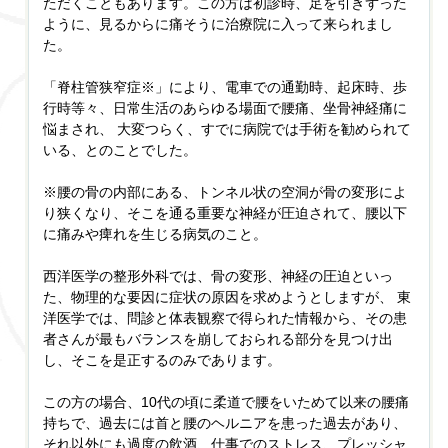
ただくこともあります。この方は初診時、足を引きずった
ように、見るからに痛そうに治療院に入って来られまし
た。
「脊柱管狭窄症※」により、電車での通勤時、起床時、歩
行時等々、日常生活のあらゆる場面で腰痛、坐骨神経痛に
悩まされ、 大変つらく、すでに病院では手術を勧められて
いる、とのことでした。
※腰の骨の内部にある、トンネル状の空洞が骨の変形によ
り狭くなり、そこを通る重要な神経が圧迫されて、腰以下
に痛みや痺れを生じる病気のこと。
西洋医学の整形外科では、骨の変形、神経の圧迫といっ
た、物理的な要因に症状の原因を求めようとしますが、 東
洋医学では、問診と体表観察で得られた情報から、その患
者さんが最もバランスを崩しておられる部分を見つけ出
し、そこを是正するのみであります。
この方の場合、10代の頃に柔道で腰をいためて以来の腰痛
持ちで、過去には首と腰のヘルニアを患った過去があり、
それ以外にも過度の飲酒、仕事でのストレス、プレッシャ