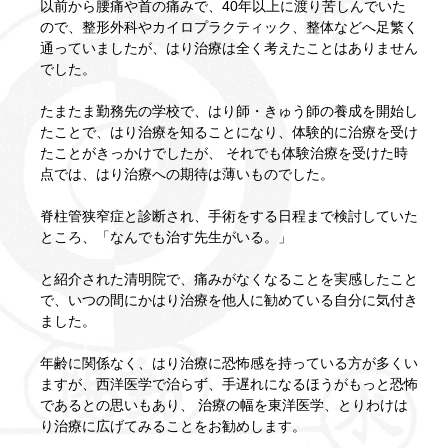
以前から腰痛や首の痛みで、40年以上に渡り苦しんでいた
ので、整形外科やカイロプラクティック、整体などへ足繁く
通っていましたが、はり治療は全く考えたことはありません
でした。
たまたま勤務先の学校で、はり師・きゅう師の養成を開始し
たことで、はり治療を知ることになり、体験的に治療を受け
たことがきっかけでしたが、 それでも体験治療を受けた時
点では、はり治療への期待は薄いものでした。
脊柱管狭窄症と診断され、手術をする日程まで検討していた
ところ、「なんでも治す先生がいる。」
と紹介された清明院で、痛みがなくなることを実感したこと
で、いつの間にかはり治療を他人に勧めている自分に気付き
ました。
年齢に関係なく、はり治療に恐怖感を持っている方が多くい
ますが、西洋医学で治らず、手遅れになるほうがもっと恐怖
であるとの思いもあり、 治療の幅を東洋医学、とりわけは
り治療に広げてみることをお勧めします。