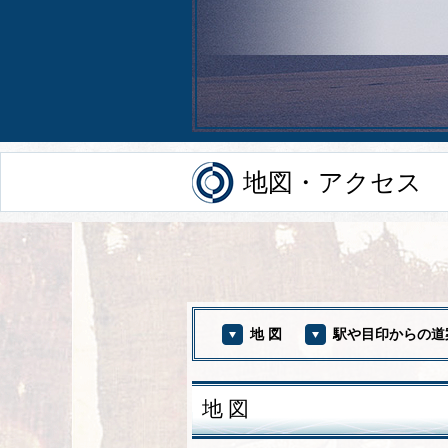
地図・アクセス
地 図
駅や目印からの道
地 図