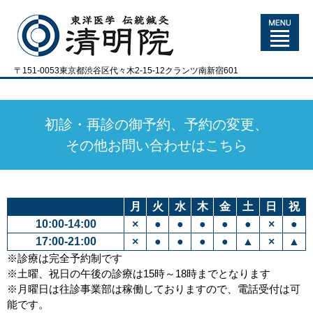
〒151-0053東京都渋谷区代々木2-15-12クランツ南新宿601
初診・再診の御予約、予約の変更、
その他お問い合わせはこちら
月
火
水
木
金
土
日
祝
10:00-14:00
×
●
●
●
●
●
×
●
17:00-21:00
×
●
●
●
●
▲
×
▲
※診療は完全予約制です
※土曜、祝日の午後の診療は15時～18時までとなります
※月曜日は往診事業部は稼働しておりますので、電話受付は可
能です。