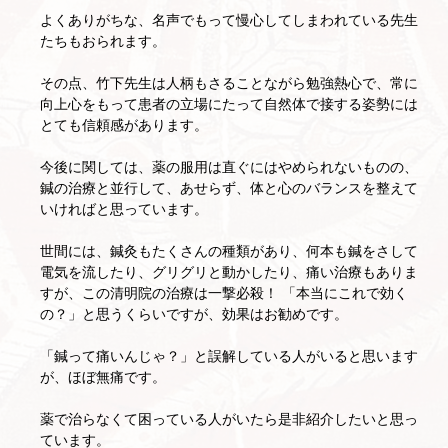
よくありがちな、名声でもって慢心してしまわれている先生
たちもおられます。
その点、竹下先生は人柄もさることながら勉強熱心で、常に
向上心をもって患者の立場にたって自然体で接する姿勢には
とても信頼感があります。
今後に関しては、薬の服用は直ぐにはやめられないものの、
鍼の治療と並行して、あせらず、体と心のバランスを整えて
いければと思っています。
世間には、鍼灸もたくさんの種類があり、何本も鍼をさして
電気を流したり、グリグリと動かしたり、痛い治療もありま
すが、この清明院の治療は一撃必殺！ 「本当にこれで効く
の？」と思うくらいですが、効果はお勧めです。
「鍼って痛いんじゃ？」と誤解している人がいると思います
が、ほぼ無痛です。
薬で治らなくて困っている人がいたら是非紹介したいと思っ
ています。