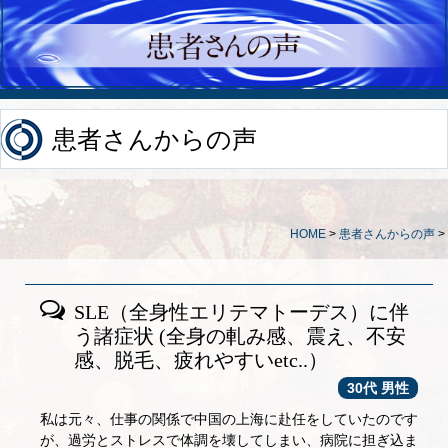
患者さんからの声
HOME
>
患者さんからの声
>
SLE（全身性エリテマトーデス）に伴
う諸症状 (全身の軋み感、震え、不安
感、脱毛、疲れやすいetc..）
30代 男性
私は元々、仕事の関係で中国の上海に赴任をしていたのです
が、過労とストレスで体調を壊してしまい、病院に担ぎ込ま