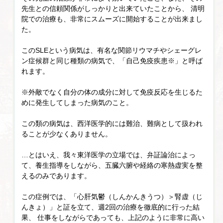
先生との信頼関係がしっかりと出来ていたことから、 清明
院での治療も、非常にスムーズに開始することが出来まし
た。
このSLEという病気は、有名な関節リウマチやシェーグレ
ン症候群と同じ種類の病気で、「自己免疫疾患※」と呼ば
れます。
※外敵でなく自分の体の成分に対して免疫反応を生じるた
めに発生してしまった病気のこと。
この類の病気は、西洋医学的には難治、難病として扱われ
ることが少なくありません。
…とはいえ、我々東洋医学の立場では、弁証論治によっ
て、養生指導をしながら、五臓六腑や経絡の寒熱虚実を整
えるのみであります。
この症例では、「心肝気鬱（しんかんきうつ）＞腎虚（じ
んきょ）」と証を立て、週2回の治療を徹底的に行った結
果、 仕事をしながらであっても、上記のように非常に高い