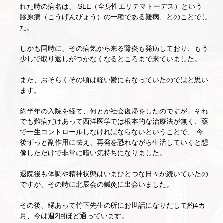
れた時の病名は、 SLE（全身性エリテマトーデス）という
膠原病（こうげんびょう）の一種である難病、とのことでし
た。
しかも同時に、その病気から来る腎炎も発病しており、もう
少しで取り返しがつかなくなるところまで来ていました。
また、おそらくその頃は軽い鬱にもなっていたのではと思い
ます。
約半年の入院を経て、何とか社会復帰をしたのですが、それ
でも難病だけあって西洋医学では根本的な治療法が無く、薬
で一生コントロールしなければならないということで、 今
後ずっと副作用に怯え、再発を恐れながら生活していくと想
像しただけで非常に暗い気持ちになりました。
退院後も体調や精神状態はいまひとつな日々が続いていたの
ですが、その時に北辰会の鍼灸に出会いました。
その後、縁あって竹下先生の所にお世話になりだして約4カ
月、今は週2回ほど通っています。