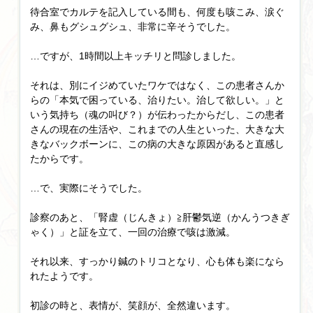
待合室でカルテを記入している間も、何度も咳こみ、涙ぐ
み、鼻もグシュグシュ、非常に辛そうでした。
…ですが、1時間以上キッチリと問診しました。
それは、別にイジめていたワケではなく、この患者さんか
らの「本気で困っている、治りたい。治して欲しい。」と
いう気持ち（魂の叫び？）が伝わったからだし、この患者
さんの現在の生活や、これまでの人生といった、大きな大
きなバックボーンに、この病の大きな原因があると直感し
たからです。
…で、実際にそうでした。
診察のあと、「腎虚（じんきょ）≧肝鬱気逆（かんうつきぎ
ゃく）」と証を立て、一回の治療で咳は激減。
それ以来、すっかり鍼のトリコとなり、心も体も楽になら
れたようです。
初診の時と、表情が、笑顔が、全然違います。