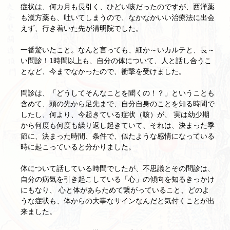
症状は、何カ月も長引く、ひどい咳だったのですが、西洋薬
も漢方薬も、吐いてしまうので、なかなかいい治療法に出会
えず、行き着いた先が清明院でした。
一番驚いたこと。なんと言っても、細か～いカルテと、長～
い問診！1時間以上も、自分の体について、人と話し合うこ
となど、今までなかったので、衝撃を受けました。
問診は、「どうしてそんなことを聞くの！？」ということも
含めて、頭の先から足先まで、自分自身のことを知る時間で
したし、何より、今起きている症状（咳）が、 実は幼少期
から何度も何度も繰り返し起きていて、それは、決まった季
節に、決まった時間、条件で、似たような感情になっている
時に起こっていると分かりました。
体について話している時間でしたが、不思議とその問診は、
自分の病気を引き起こしている「心」の傾向を知るきっかけ
にもなり、 心と体があらためて繋がっていること、どのよ
うな症状も、体からの大事なサインなんだと気付くことが出
来ました。