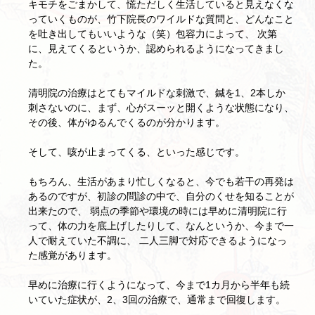
キモチをごまかして、慌ただしく生活していると見えなくな
っていくものが、竹下院長のワイルドな質問と、どんなこと
を吐き出してもいいような（笑）包容力によって、 次第
に、見えてくるというか、認められるようになってきまし
た。
清明院の治療はとてもマイルドな刺激で、鍼を1、2本しか
刺さないのに、まず、心がスーッと開くような状態になり、
その後、体がゆるんでくるのが分かります。
そして、咳が止まってくる、といった感じです。
もちろん、生活があまり忙しくなると、今でも若干の再発は
あるのですが、初診の問診の中で、自分のくせを知ることが
出来たので、 弱点の季節や環境の時には早めに清明院に行
って、体の力を底上げしたりして、なんというか、今まで一
人で耐えていた不調に、 二人三脚で対応できるようになっ
た感覚があります。
早めに治療に行くようになって、今まで1カ月から半年も続
いていた症状が、2、3回の治療で、通常まで回復します。